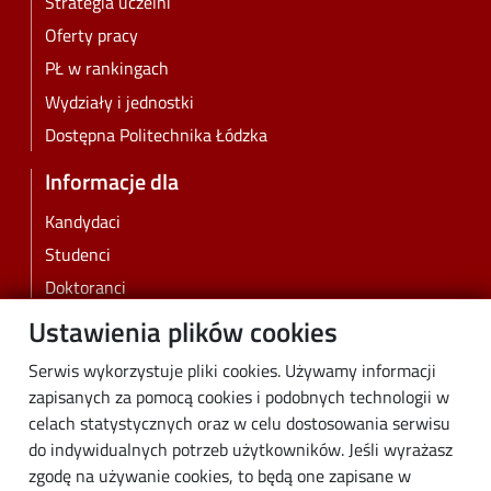
Strategia uczelni
Oferty pracy
PŁ w rankingach
Wydziały i jednostki
Dostępna Politechnika Łódzka
Informacje dla
Kandydaci
Studenci
Doktoranci
Pracownicy
Ustawienia plików cookies
Absolwenci
Serwis wykorzystuje pliki cookies. Używamy informacji
Biznes
zapisanych za pomocą cookies i podobnych technologii w
Media
celach statystycznych oraz w celu dostosowania serwisu
do indywidualnych potrzeb użytkowników. Jeśli wyrażasz
Społeczność lokalna
zgodę na używanie cookies, to będą one zapisane w