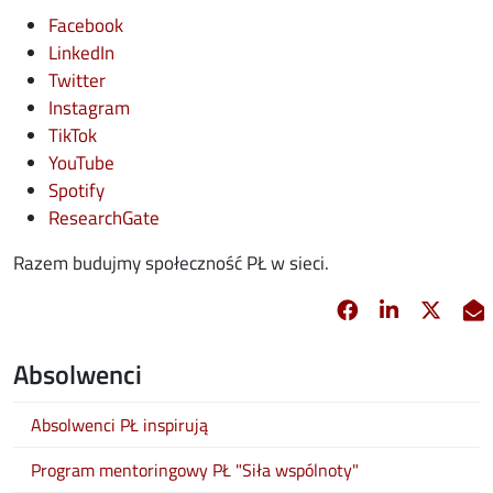
opens in new window
Facebook
opens in new window
LinkedIn
opens in new window
Twitter
opens in new window
Instagram
opens in new window
TikTok
opens in new window
YouTube
opens in new window
Spotify
opens in new window
ResearchGate
Razem budujmy społeczność PŁ w sieci.
Facebook
Linkedin
X
opens in new 
opens in 
opens
Absolwenci
Absolwenci PŁ inspirują
Program mentoringowy PŁ "Siła wspólnoty"