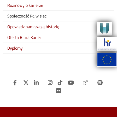
Rozmowy o karierze
Społeczność PŁ w sieci
Opowiedz nam swoją historię
Oferta Biura Karier
Dyplomy
Facebook
Twitter
Linkedin
Instagram
TiTok
Youtube
Researchg
Spot
Flickr