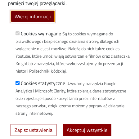
Linki
pamięci twojej przeglądarki.
Wikamp
Więcej informacji
Poczta elektroniczna
Biblioteka PŁ
Cookies wymagane
Są to cookies wymagane do
prawidłowego i bezpiecznego działania strony, dlatego ich
Dyscypliny naukowe w PŁ
wyłączenie nie jest możliwe. Należą do nich także cookies
Inicjatywa Doskonałości Uczelnia Badawcza
Youtube, które umożliwiają odtwarzanie filmów oraz ciasteczka
BIP
Knightlab z narzędzia, które wykorzystujemy do prezentacji
Klauzula RODO
historii Politechniki Łódzkiej.
Polityka prywatności
Cookies statystyczne
Używamy narzędzia Google
Deklaracja dostępności cyfrowej
Analytics i Microsoft Clarity, które zbieraja dane statystyczne
Informacja o PŁ w Polskim Języku Migowym
oraz rejestruje sposób korzystania przez internautów z
naszego serwisu, dzięki czemu możemy poprawiać działanie
Newsletter
strony internetowej.
Spis defibrylatorów na terenie PŁ
Zapisz ustawienia
Akceptuj wszystkie