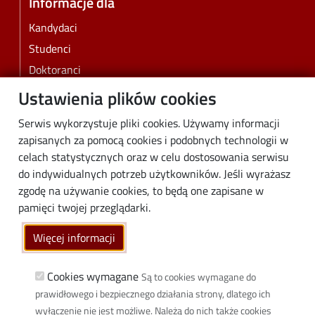
Informacje dla
Kandydaci
Studenci
Doktoranci
Pracownicy
Ustawienia plików cookies
Absolwenci
Serwis wykorzystuje pliki cookies. Używamy informacji
Biznes
zapisanych za pomocą cookies i podobnych technologii w
Media
celach statystycznych oraz w celu dostosowania serwisu
do indywidualnych potrzeb użytkowników. Jeśli wyrażasz
Społeczność lokalna
zgodę na używanie cookies, to będą one zapisane w
Linki
pamięci twojej przeglądarki.
Wikamp
Więcej informacji
Poczta elektroniczna
Biblioteka PŁ
Cookies wymagane
Są to cookies wymagane do
prawidłowego i bezpiecznego działania strony, dlatego ich
Dyscypliny naukowe w PŁ
wyłączenie nie jest możliwe. Należą do nich także cookies