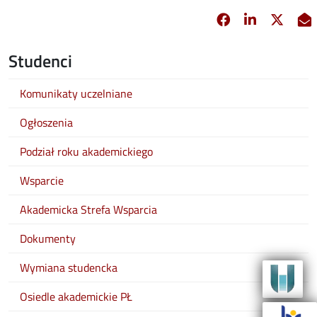
Facebook
Linkedin
X
opens in new 
opens in 
opens
Studenci
Komunikaty uczelniane
Ogłoszenia
Podział roku akademickiego
Wsparcie
Akademicka Strefa Wsparcia
Dokumenty
Wymiana studencka
Osiedle akademickie PŁ