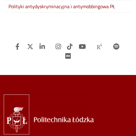
Polityki antydyskryminacyjna i antymobbingowa PŁ
Facebook
Twitter
Linkedin
Instagram
TiTok
Youtube
Researchg
Spot
Flickr
Image