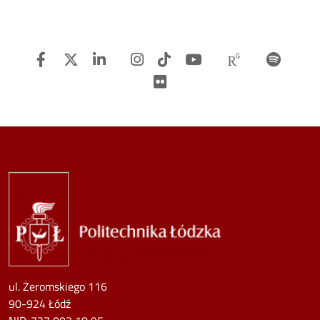
Facebook
Twitter
Linkedin
Instagram
TiTok
Youtube
Researchg
Spot
Flickr
Image
ul. Żeromskiego 116
90-924 Łódź