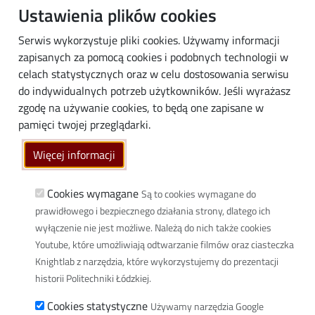
Ustawienia plików cookies
Doktoranci
Serwis wykorzystuje pliki cookies. Używamy informacji
Pracownicy
zapisanych za pomocą cookies i podobnych technologii w
Absolwenci
celach statystycznych oraz w celu dostosowania serwisu
Biznes
do indywidualnych potrzeb użytkowników. Jeśli wyrażasz
Media
zgodę na używanie cookies, to będą one zapisane w
pamięci twojej przeglądarki.
Społeczność lokalna
Więcej informacji
Linki
Wikamp
Cookies wymagane
Są to cookies wymagane do
Poczta elektroniczna
prawidłowego i bezpiecznego działania strony, dlatego ich
Biblioteka PŁ
wyłączenie nie jest możliwe. Należą do nich także cookies
Youtube, które umożliwiają odtwarzanie filmów oraz ciasteczka
Dyscypliny naukowe w PŁ
Knightlab z narzędzia, które wykorzystujemy do prezentacji
Inicjatywa Doskonałości Uczelnia Badawcza
historii Politechniki Łódzkiej.
BIP
Cookies statystyczne
Używamy narzędzia Google
Klauzula RODO