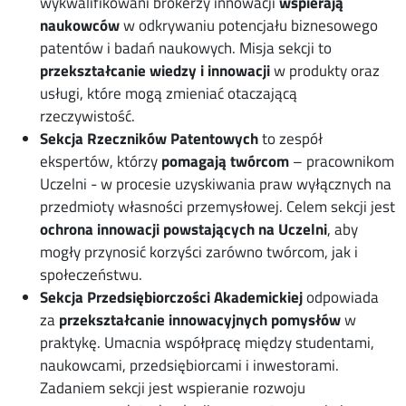
wykwalifikowani brokerzy innowacji
wspierają
naukowców
w odkrywaniu potencjału biznesowego
patentów i badań naukowych. Misja sekcji to
przekształcanie wiedzy i innowacji
w produkty oraz
usługi, które mogą zmieniać otaczającą
rzeczywistość.
Sekcja Rzeczników Patentowych
to zespół
ekspertów, którzy
pomagają twórcom
– pracownikom
Uczelni - w procesie uzyskiwania praw wyłącznych na
przedmioty własności przemysłowej. Celem sekcji jest
ochrona innowacji powstających na Uczelni
, aby
mogły przynosić korzyści zarówno twórcom, jak i
społeczeństwu.
Sekcja Przedsiębiorczości Akademickiej
odpowiada
za
przekształcanie innowacyjnych pomysłów
w
praktykę. Umacnia współpracę między studentami,
naukowcami, przedsiębiorcami i inwestorami.
Zadaniem sekcji jest wspieranie rozwoju