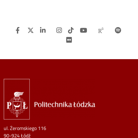
Facebook
Twitter
Linkedin
Instagram
TiTok
Youtube
Researchg
Spot
Flickr
Image
ul. Żeromskiego 116
90-924 Łódź