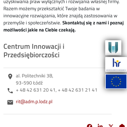
uzyskiwania praw wyłącznych i rozwijania własnej firmy.
Razem możemy przekształcić Twoje badania w
innowacyjne rozwiązania, które znajdą zastosowania w
przemyśle i społeczeństwie.
Skontaktuj się z nami i poznaj
możliwości jakie na Ciebie czekają.
Centrum Innowacji i
Przedsiębiorczości
Adres
al. Politechniki 3B,
place
93-590 Łódź
Telefon
+ 48 42 631 20 41, + 48 42 631 21 41
phone
E-mail
rit@adm.p.lodz.pl
email
Facebook
Linkedin
X
opens in new 
opens in 
opens