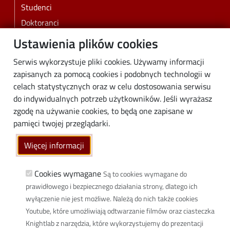
Studenci
Doktoranci
Pracownicy
Ustawienia plików cookies
Absolwenci
Serwis wykorzystuje pliki cookies. Używamy informacji
Biznes
zapisanych za pomocą cookies i podobnych technologii w
Media
celach statystycznych oraz w celu dostosowania serwisu
do indywidualnych potrzeb użytkowników. Jeśli wyrażasz
Społeczność lokalna
zgodę na używanie cookies, to będą one zapisane w
Linki
pamięci twojej przeglądarki.
Wikamp
Więcej informacji
Poczta elektroniczna
Biblioteka PŁ
Cookies wymagane
Są to cookies wymagane do
prawidłowego i bezpiecznego działania strony, dlatego ich
Dyscypliny naukowe w PŁ
wyłączenie nie jest możliwe. Należą do nich także cookies
Inicjatywa Doskonałości Uczelnia Badawcza
Youtube, które umożliwiają odtwarzanie filmów oraz ciasteczka
BIP
Knightlab z narzędzia, które wykorzystujemy do prezentacji