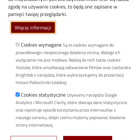
Społeczność lokalna
zgodę na używanie cookies, to będą one zapisane w
Linki
pamięci twojej przeglądarki.
Wikamp
Więcej informacji
Poczta elektroniczna
Biblioteka PŁ
Cookies wymagane
Są to cookies wymagane do
prawidłowego i bezpiecznego działania strony, dlatego ich
Dyscypliny naukowe w PŁ
wyłączenie nie jest możliwe. Należą do nich także cookies
Inicjatywa Doskonałości Uczelnia Badawcza
Youtube, które umożliwiają odtwarzanie filmów oraz ciasteczka
BIP
Knightlab z narzędzia, które wykorzystujemy do prezentacji
Klauzula RODO
historii Politechniki Łódzkiej.
Polityka prywatności
Cookies statystyczne
Używamy narzędzia Google
Deklaracja dostępności cyfrowej
Analytics i Microsoft Clarity, które zbieraja dane statystyczne
Informacja o PŁ w Polskim Języku Migowym
oraz rejestruje sposób korzystania przez internautów z
naszego serwisu, dzięki czemu możemy poprawiać działanie
Newsletter
strony internetowej.
Spis defibrylatorów na terenie PŁ