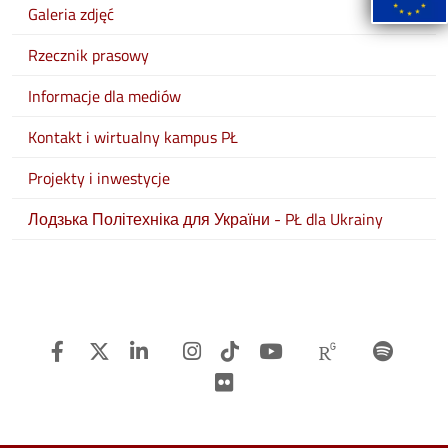
Galeria zdjęć
Rzecznik prasowy
Informacje dla mediów
Kontakt i wirtualny kampus PŁ
Projekty i inwestycje
Лодзька Політехніка для України - PŁ dla Ukrainy
Facebook
Twitter
Linkedin
Instagram
TiTok
Youtube
Researchg
Spot
Flickr