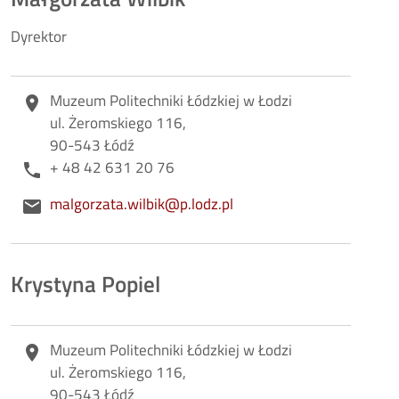
Dyrektor
Adres
Muzeum Politechniki Łódzkiej w Łodzi
place
ul. Żeromskiego 116,
90-543 Łódź
Telefon
+ 48 42 631 20 76
phone
E-mail
malgorzata.wilbik@p.lodz.pl
email
Krystyna Popiel
Adres
Muzeum Politechniki Łódzkiej w Łodzi
place
ul. Żeromskiego 116,
90-543 Łódź