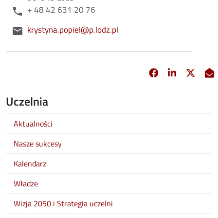
Telefon
+ 48 42 631 20 76
phone
E-mail
krystyna.popiel@p.lodz.pl
email
Facebook
Linkedin
X
opens in new 
opens in 
opens
Uczelnia
Aktualności
Nasze sukcesy
Kalendarz
Władze
Wizja 2050 i Strategia uczelni