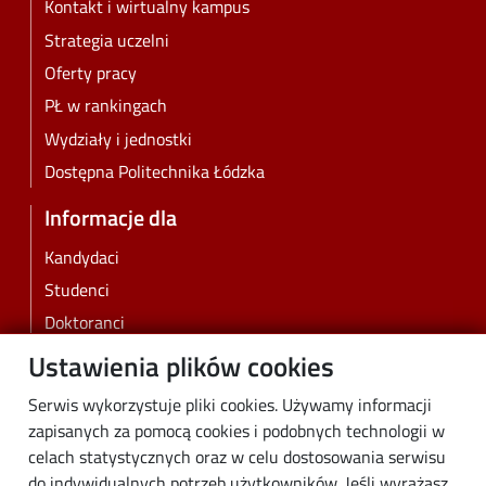
Kontakt i wirtualny kampus
Strategia uczelni
Oferty pracy
PŁ w rankingach
Wydziały i jednostki
Dostępna Politechnika Łódzka
Informacje dla
Kandydaci
Studenci
Doktoranci
Pracownicy
Ustawienia plików cookies
Absolwenci
Serwis wykorzystuje pliki cookies. Używamy informacji
Biznes
zapisanych za pomocą cookies i podobnych technologii w
Media
celach statystycznych oraz w celu dostosowania serwisu
do indywidualnych potrzeb użytkowników. Jeśli wyrażasz