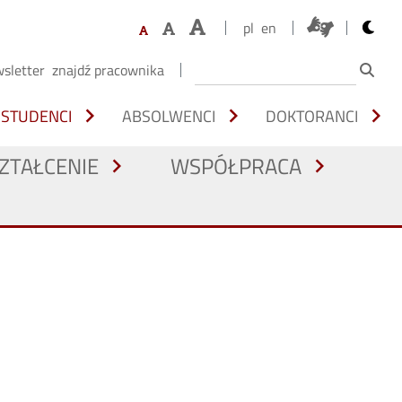
opens 
pl
en
sletter
znajdź pracownika
chevron_right
chevron_right
chevron_right
STUDENCI
ABSOLWENCI
DOKTORANCI
ZTAŁCENIE
WSPÓŁPRACA
chevron_right
chevron_right