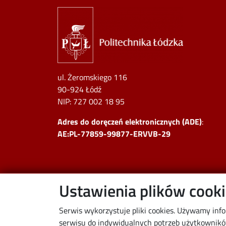
Image
ul. Żeromskiego 116
90-924 Łódź
NIP:
727 002 18 95
Adres do doręczeń elektronicznych (ADE)
:
AE:PL-77859-99877-ERVVB-29
Ustawienia plików cook
Serwis wykorzystuje pliki cookies. Używamy inf
serwisu do indywidualnych potrzeb użytkowników.