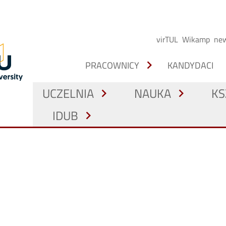
virTUL
Wikamp
new
chevron_right
PRACOWNICY
KANDYDACI
UCZELNIA
NAUKA
KS
chevron_right
chevron_right
IDUB
chevron_right