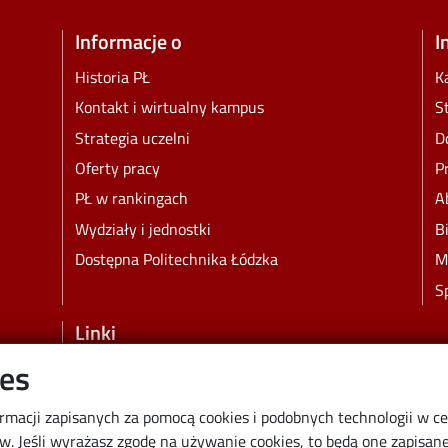
Informacje o
I
Historia PŁ
K
Kontakt i wirtualny kampus
S
Strategia uczelni
D
Oferty pracy
P
PŁ w rankingach
A
Wydziały i jednostki
B
Dostępna Politechnika Łódzka
M
S
Linki
ies
Wikamp
Poczta elektroniczna
ormacji zapisanych za pomocą cookies i podobnych technologii w c
Biblioteka PŁ
 Jeśli wyrażasz zgodę na używanie cookies, to będą one zapisane 