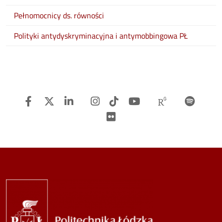
Pełnomocnicy ds. równości
Polityki antydyskryminacyjna i antymobbingowa PŁ
Facebook
Twitter
Linkedin
Instagram
TiTok
Youtube
Researchg
Spot
Flickr
Image