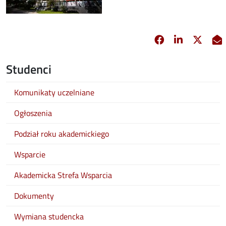
Facebook
Linkedin
X
opens in new 
opens in 
opens
Studenci
Komunikaty uczelniane
Ogłoszenia
Podział roku akademickiego
Wsparcie
Akademicka Strefa Wsparcia
Dokumenty
Wymiana studencka