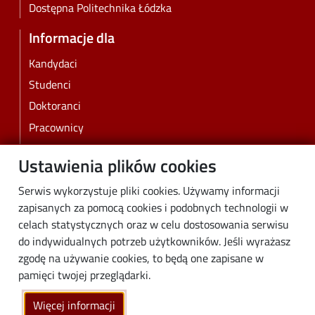
Dostępna Politechnika Łódzka
Informacje dla
Kandydaci
Studenci
Doktoranci
Pracownicy
Absolwenci
Ustawienia plików cookies
Biznes
Serwis wykorzystuje pliki cookies. Używamy informacji
Media
zapisanych za pomocą cookies i podobnych technologii w
Społeczność lokalna
celach statystycznych oraz w celu dostosowania serwisu
Linki
do indywidualnych potrzeb użytkowników. Jeśli wyrażasz
zgodę na używanie cookies, to będą one zapisane w
Wikamp
pamięci twojej przeglądarki.
Poczta elektroniczna
Więcej informacji
Biblioteka PŁ