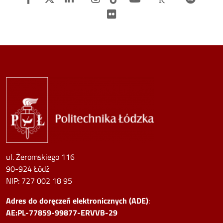
Flickr
Image
ul. Żeromskiego 116
90-924 Łódź
NIP:
727 002 18 95
Adres do doręczeń elektronicznych (ADE)
:
AE:PL-77859-99877-ERVVB-29