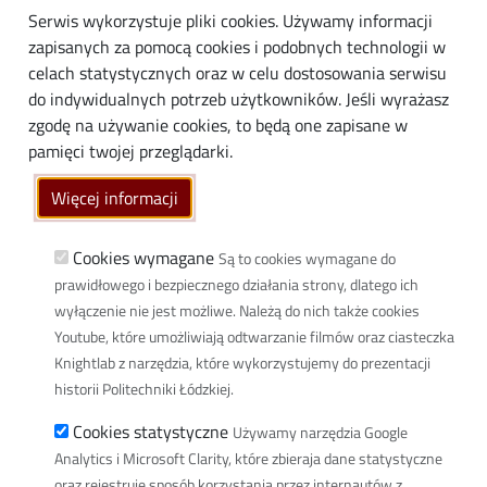
Absolwenci
Serwis wykorzystuje pliki cookies. Używamy informacji
Biznes
zapisanych za pomocą cookies i podobnych technologii w
Media
celach statystycznych oraz w celu dostosowania serwisu
do indywidualnych potrzeb użytkowników. Jeśli wyrażasz
Społeczność lokalna
zgodę na używanie cookies, to będą one zapisane w
Linki
pamięci twojej przeglądarki.
Wikamp
Więcej informacji
Poczta elektroniczna
Biblioteka PŁ
Cookies wymagane
Są to cookies wymagane do
prawidłowego i bezpiecznego działania strony, dlatego ich
Dyscypliny naukowe w PŁ
wyłączenie nie jest możliwe. Należą do nich także cookies
Inicjatywa Doskonałości Uczelnia Badawcza
Youtube, które umożliwiają odtwarzanie filmów oraz ciasteczka
BIP
Knightlab z narzędzia, które wykorzystujemy do prezentacji
Klauzula RODO
historii Politechniki Łódzkiej.
Polityka prywatności
Cookies statystyczne
Używamy narzędzia Google
Deklaracja dostępności cyfrowej
Analytics i Microsoft Clarity, które zbieraja dane statystyczne
Informacja o PŁ w Polskim Języku Migowym
oraz rejestruje sposób korzystania przez internautów z