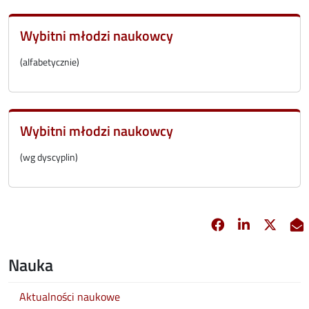
Wybitni młodzi naukowcy
(alfabetycznie)
Wybitni młodzi naukowcy
(wg dyscyplin)
Facebook
Linkedin
X
opens in new 
opens in 
opens
Nauka
Aktualności naukowe