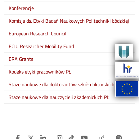
Konferencje
Komisja ds. Etyki Badań Naukowych Politechniki Łódzkiej
European Research Council
ECIU Researcher Mobility Fund
ERA Grants
Kodeks etyki pracowników PŁ
Staże naukowe dla doktorantów szkół doktorskich
Staże naukowe dla nauczycieli akademickich PŁ
Facebook
Twitter
Linkedin
Instagram
TiTok
Youtube
Researchg
Spot