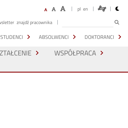
opens 
pl
en
sletter
znajdź pracownika
chevron_right
chevron_right
chevron_right
STUDENCI
ABSOLWENCI
DOKTORANCI
ZTAŁCENIE
WSPÓŁPRACA
chevron_right
chevron_right