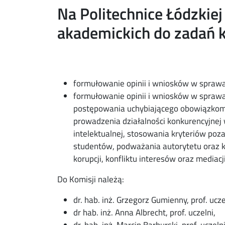
Na Politechnice Łódzkiej
acebook
ns in new window
akademickich do zadań k
nkedin
ns in new window
ns in new window
formułowanie opinii i wniosków w sprawa
mail
formułowanie opinii i wniosków w sprawa
postępowania uchybiającego obowiązkom 
prowadzenia działalności konkurencyjnej 
intelektualnej, stosowania kryteriów poz
studentów, podważania autorytetu oraz 
korupcji, konfliktu interesów oraz mediac
Do Komisji należą:
dr. hab. inż. Grzegorz Gumienny, prof. uc
dr hab. inż. Anna Albrecht, prof. uczelni,