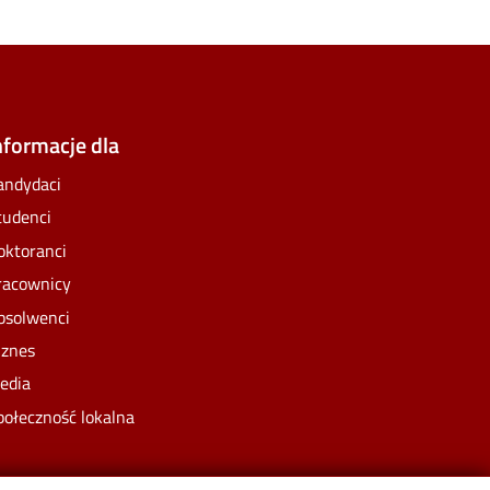
nformacje dla
andydaci
tudenci
oktoranci
racownicy
bsolwenci
iznes
edia
połeczność lokalna