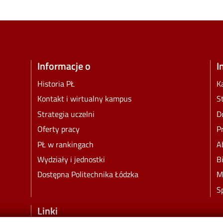
Informacje o
I
Historia PŁ
K
Kontakt i wirtualny kampus
S
Strategia uczelni
D
Oferty pracy
P
PŁ w rankingach
A
Wydziały i jednostki
B
Dostępna Politechnika Łódzka
M
S
Linki