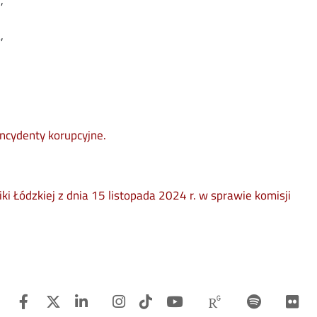
,
,
opens in new window
 incydenty korupcyjne.
i Łódzkiej z dnia 15 listopada 2024 r. w sprawie komisji
Facebook
Twitter
Linkedin
Instagram
TiTok
Youtube
Researchgat
Spotify
F