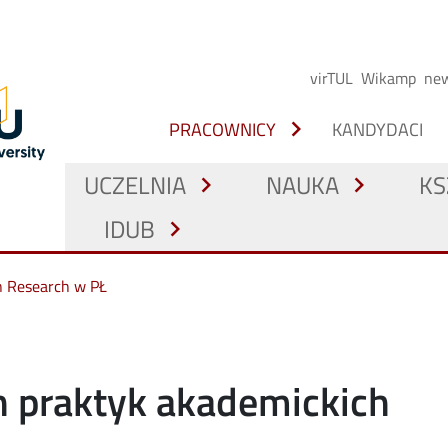
virTUL
Wikamp
new
chevron_right
PRACOWNICY
KANDYDACI
UCZELNIA
NAUKA
KS
chevron_right
chevron_right
IDUB
chevron_right
n Research w PŁ
h praktyk akademickich