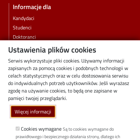
Informacje dla
Kandydaci
Studenci
Doktoranci
Pracownicy
Ustawienia plików cookies
Absolwenci
Serwis wykorzystuje pliki cookies. Używamy informacji
Biznes
zapisanych za pomocą cookies i podobnych technologii w
Media
celach statystycznych oraz w celu dostosowania serwisu
do indywidualnych potrzeb użytkowników. Jeśli wyrażasz
Społeczność lokalna
zgodę na używanie cookies, to będą one zapisane w
Linki
pamięci twojej przeglądarki.
Wikamp
Więcej informacji
Poczta elektroniczna
Biblioteka PŁ
Cookies wymagane
Są to cookies wymagane do
prawidłowego i bezpiecznego działania strony, dlatego ich
Dyscypliny naukowe w PŁ