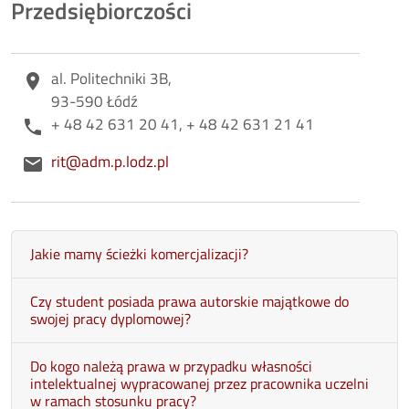
Przedsiębiorczości
Adres
al. Politechniki 3B,
place
93-590 Łódź
Telefon
+ 48 42 631 20 41, + 48 42 631 21 41
phone
E-mail
rit@adm.p.lodz.pl
email
Jakie mamy ścieżki komercjalizacji?
Czy student posiada prawa autorskie majątkowe do
swojej pracy dyplomowej?
Do kogo należą prawa w przypadku własności
intelektualnej wypracowanej przez pracownika uczelni
w ramach stosunku pracy?