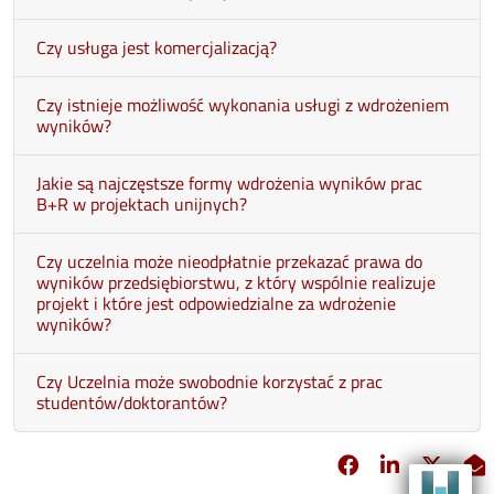
Czy usługa jest komercjalizacją?
Czy istnieje możliwość wykonania usługi z wdrożeniem
wyników?
Jakie są najczęstsze formy wdrożenia wyników prac
B+R w projektach unijnych?
Czy uczelnia może nieodpłatnie przekazać prawa do
wyników przedsiębiorstwu, z który wspólnie realizuje
projekt i które jest odpowiedzialne za wdrożenie
wyników?
Czy Uczelnia może swobodnie korzystać z prac
studentów/doktorantów?
Facebook
Linkedin
X
opens in new 
opens in 
opens