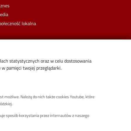
iznes
edia
połeczność lokalna
elach statystycznych oraz w celu dostosowania
w pamięci twojej przeglądarki.
st możliwe. Należą do nich także cookies Youtube, które
ódzkiej.
truje sposób korzystania przez internautów z naszego