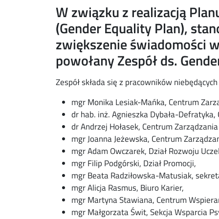
W związku z realizacją Plan
acebook
ns in new window
(Gender Equality Plan), sta
zwiększenie świadomości w
nkedin
ns in new window
powołany Zespół ds. Gender 
ns in new window
Zespół składa się z pracowników niebędących
mail
mgr Monika Lesiak-Mańka, Centrum Zarzą
dr hab. inż. Agnieszka Dybała-Defratyka,
dr Andrzej Hołasek, Centrum Zarządzania
mgr Joanna Jeżewska, Centrum Zarządzan
mgr Adam Owczarek, Dział Rozwoju Uczel
mgr Filip Podgórski, Dział Promocji,
mgr Beata Radziłowska-Matusiak, sekretar
mgr Alicja Rasmus, Biuro Karier,
mgr Martyna Stawiana, Centrum Wspieran
mgr Małgorzata Świt, Sekcja Wsparcia Ps