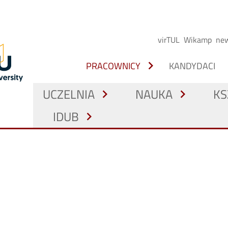
virTUL
Wikamp
new
chevron_right
PRACOWNICY
KANDYDACI
UCZELNIA
NAUKA
KS
chevron_right
chevron_right
IDUB
chevron_right