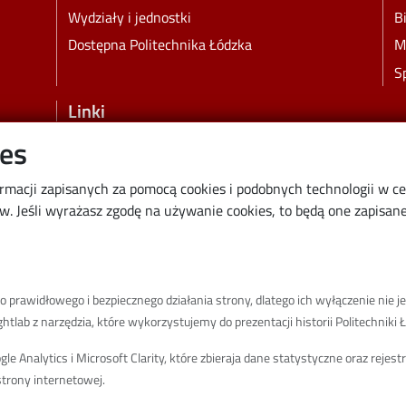
Wydziały i jednostki
B
Dostępna Politechnika Łódzka
M
S
Linki
ies
Wikamp
Poczta elektroniczna
ormacji zapisanych za pomocą cookies i podobnych technologii w c
Biblioteka PŁ
 Jeśli wyrażasz zgodę na używanie cookies, to będą one zapisane 
Dyscypliny naukowe w PŁ
Inicjatywa Doskonałości Uczelnia Badawcza
BIP
prawidłowego i bezpiecznego działania strony, dlatego ich wyłączenie nie je
Klauzula RODO
tlab z narzędzia, które wykorzystujemy do prezentacji historii Politechniki Ł
Polityka prywatności
 Analytics i Microsoft Clarity, które zbieraja dane statystyczne oraz rejes
Deklaracja dostępności cyfrowej
trony internetowej.
Informacja o PŁ w Polskim Języku Migowym