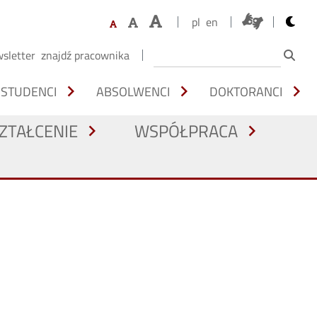
opens 
pl
en
sletter
znajdź pracownika
chevron_right
chevron_right
chevron_right
STUDENCI
ABSOLWENCI
DOKTORANCI
ZTAŁCENIE
WSPÓŁPRACA
chevron_right
chevron_right