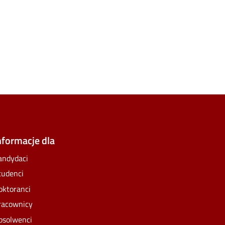
e
lickr
nformacje dla
andydaci
tudenci
oktoranci
racownicy
bsolwenci