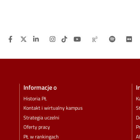
Facebook
Twitter
Linkedin
Instagram
TiTok
Youtube
Researchgat
Spotify
F
Informacje o
I
Historia PŁ
K
Kontakt i wirtualny kampus
S
Strategia uczelni
D
Oferty pracy
P
PŁ w rankingach
A