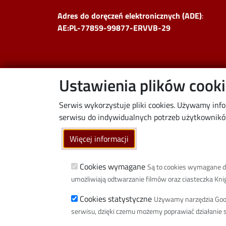
Adres do doręczeń elektronicznych (ADE)
:
AE:PL-77859-99877-ERVVB-29
Ustawienia plików cook
Serwis wykorzystuje pliki cookies. Używamy inf
serwisu do indywidualnych potrzeb użytkowników.
Więcej informacji
Cookies wymagane
Są to cookies wymagane do 
umożliwiają odtwarzanie filmów oraz ciasteczka Knigh
Cookies statystyczne
Używamy narzędzia Google
serwisu, dzięki czemu możemy poprawiać działanie s