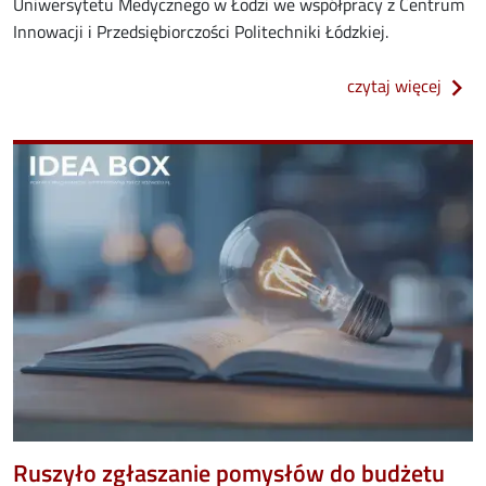
Uniwersytetu Medycznego w Łodzi we współpracy z Centrum
Innowacji i Przedsiębiorczości Politechniki Łódzkiej.
o rus
czytaj więcej
Image
Ruszyło zgłaszanie pomysłów do budżetu