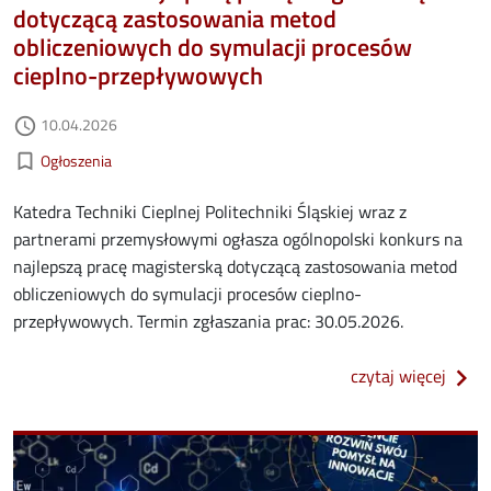
dotyczącą zastosowania metod
obliczeniowych do symulacji procesów
cieplno-przepływowych
Data dodania
10.04.2026
access_time
Kategorie aktualności
bookmark_border
Ogłoszenia
Katedra Techniki Cieplnej Politechniki Śląskiej wraz z
partnerami przemysłowymi ogłasza ogólnopolski konkurs na
najlepszą pracę magisterską dotyczącą zastosowania metod
obliczeniowych do symulacji procesów cieplno-
przepływowych. Termin zgłaszania prac: 30.05.2026.
o kon
czytaj więcej
Image