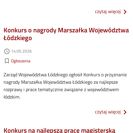
o inf
czytaj więcej
Konkurs o nagrody Marszałka Województwa
Łódzkiego
Data dodania
14.05.2026
access_time
Kategorie aktualności
bookmark_border
Ogłoszenia
Zarząd Województwa Łódzkiego ogłosił Konkurs o przyznanie
nagrody Marszałka Województwa Łódzkiego za najlepsze
rozprawy i prace tematycznie związane z województwem
łódzkim.
o kon
czytaj więcej
Konkurs na najlepszą pracę magisterską