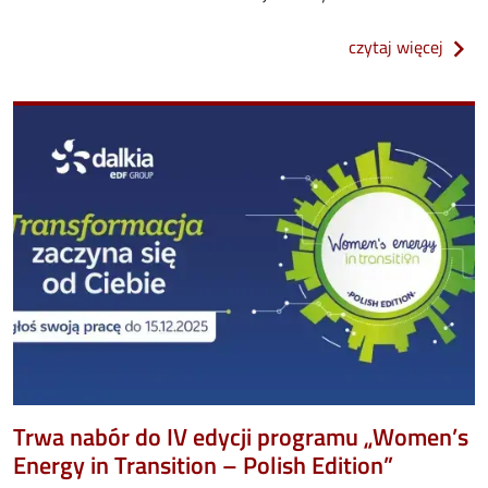
o xx 
czytaj więcej
Image
Trwa nabór do IV edycji programu „Women’s
Energy in Transition – Polish Edition”