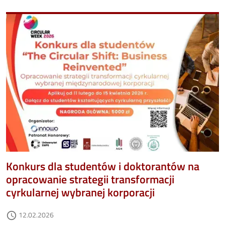
Image
Konkurs dla studentów i doktorantów na
opracowanie strategii transformacji
cyrkularnej wybranej korporacji
Data dodania
12.02.2026
access_time