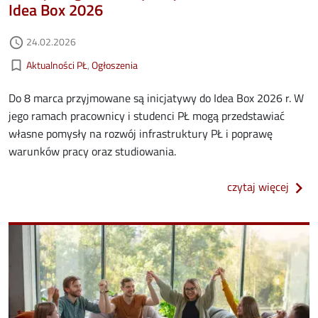
Idea Box 2026
Data dodania
24.02.2026
access_time
Kategorie aktualności
bookmark_border
Aktualności PŁ
Ogłoszenia
Do 8 marca przyjmowane są inicjatywy do Idea Box 2026 r. W
jego ramach pracownicy i studenci PŁ mogą przedstawiać
własne pomysły na rozwój infrastruktury PŁ i poprawę
warunków pracy oraz studiowania.
o rus
czytaj więcej
Image