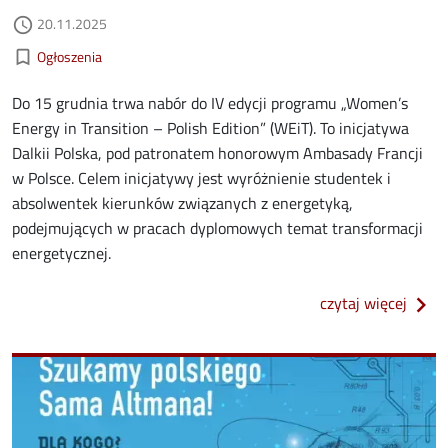
Data dodania
20.11.2025
access_time
Kategorie aktualności
bookmark_border
Ogłoszenia
Do 15 grudnia trwa nabór do IV edycji programu „Women’s
Energy in Transition – Polish Edition” (WEiT). To inicjatywa
Dalkii Polska, pod patronatem honorowym Ambasady Francji
w Polsce. Celem inicjatywy jest wyróżnienie studentek i
absolwentek kierunków związanych z energetyką,
podejmujących w pracach dyplomowych temat transformacji
energetycznej.
o trw
czytaj więcej
Image