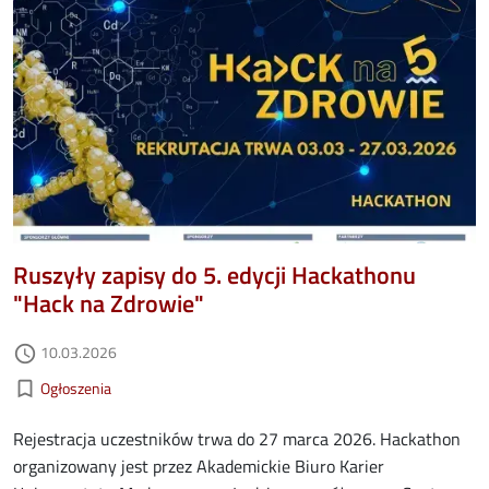
Ruszyły zapisy do 5. edycji Hackathonu
"Hack na Zdrowie"
Data dodania
10.03.2026
access_time
Kategorie aktualności
bookmark_border
Ogłoszenia
Rejestracja uczestników trwa do 27 marca 2026. Hackathon
organizowany jest przez Akademickie Biuro Karier