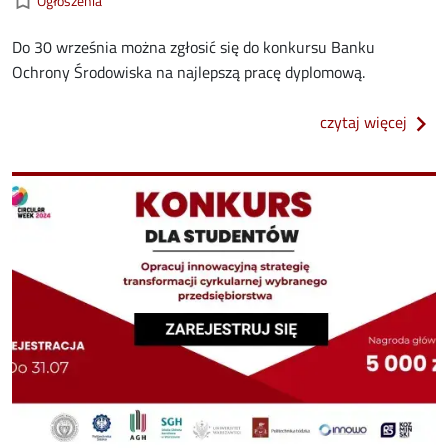
bookmark_border
Ogłoszenia
Do 30 września można zgłosić się do konkursu Banku
Ochrony Środowiska na najlepszą pracę dyplomową.
o kon
czytaj więcej
Image