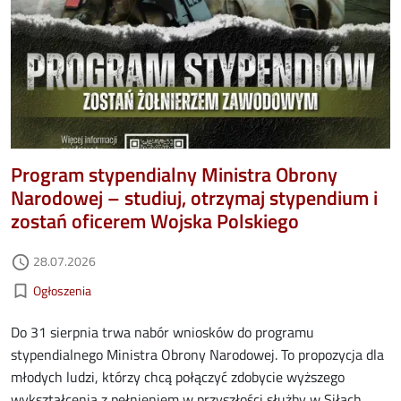
Program stypendialny Ministra Obrony
Narodowej – studiuj, otrzymaj stypendium i
zostań oficerem Wojska Polskiego
Data dodania
28.07.2026
access_time
Kategorie aktualności
bookmark_border
Ogłoszenia
Do 31 sierpnia trwa nabór wniosków do programu
stypendialnego Ministra Obrony Narodowej. To propozycja dla
młodych ludzi, którzy chcą połączyć zdobycie wyższego
wykształcenia z pełnieniem w przyszłości służby w Siłach