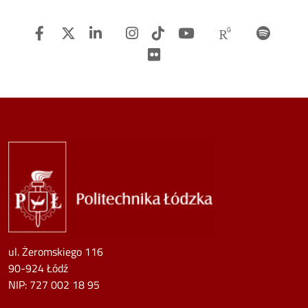
Facebook
Twitter
Linkedin
Instagram
TiTok
Youtube
Researchg
Spot
Flickr
Image
ul. Żeromskiego 116
90-924 Łódź
NIP:
727 002 18 95