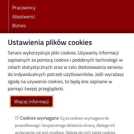
Pracownicy
Absolwenci
Biznes
Media
Ustawienia plików cookies
Społeczność lokalna
Serwis wykorzystuje pliki cookies. Używamy informacji
Linki
zapisanych za pomocą cookies i podobnych technologii w
celach statystycznych oraz w celu dostosowania serwisu
Wikamp
do indywidualnych potrzeb użytkowników. Jeśli wyrażasz
Poczta elektroniczna
zgodę na używanie cookies, to będą one zapisane w
Biblioteka PŁ
pamięci twojej przeglądarki.
Dyscypliny naukowe w PŁ
Więcej informacji
Inicjatywa Doskonałości Uczelnia Badawcza
BIP
Cookies wymagane
Są to cookies wymagane do
Klauzula RODO
prawidłowego i bezpiecznego działania strony, dlatego ich
Polityka prywatności
wyłączenie nie jest możliwe. Należą do nich także cookies