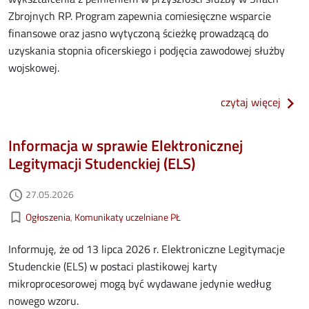
Zbrojnych RP. Program zapewnia comiesięczne wsparcie
finansowe oraz jasno wytyczoną ścieżkę prowadzącą do
uzyskania stopnia oficerskiego i podjęcia zawodowej służby
wojskowej.
o pro
czytaj więcej
Informacja w sprawie Elektronicznej
Legitymacji Studenckiej (ELS)
Data dodania
27.05.2026
access_time
Kategorie aktualności
bookmark_border
Ogłoszenia
Komunikaty uczelniane PŁ
Informuję, że od 13 lipca 2026 r. Elektroniczne Legitymacje
Studenckie (ELS) w postaci plastikowej karty
mikroprocesorowej mogą być wydawane jedynie według
nowego wzoru.