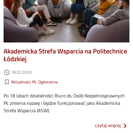
Akademicka Strefa Wsparcia na Politechnice
Łódzkiej
Data dodania
18.02.2026
access_time
Kategorie aktualności
bookmark_border
Aktualności PŁ
Ogłoszenia
Po 18 latach działalności Biuro ds. Osób Niepełnosprawnych
PŁ zmienia nazwę i będzie funkcjonować jako Akademicka
Strefa Wsparcia (ASW).
o aka
czytaj więcej