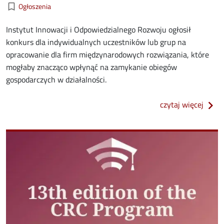
Kategorie aktualności
bookmark_border
Ogłoszenia
Instytut Innowacji i Odpowiedzialnego Rozwoju ogłosił
konkurs dla indywidualnych uczestników lub grup na
opracowanie dla firm międzynarodowych rozwiązania, które
mogłaby znacząco wpłynąć na zamykanie obiegów
gospodarczych w działalności.
o kon
czytaj więcej
Image