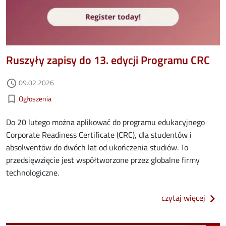
Ruszyły zapisy do 13. edycji Programu CRC
Data dodania
09.02.2026
access_time
Kategorie aktualności
bookmark_border
Ogłoszenia
Do 20 lutego można aplikować do programu edukacyjnego
Corporate Readiness Certificate (CRC), dla studentów i
absolwentów do dwóch lat od ukończenia studiów. To
przedsięwzięcie jest współtworzone przez globalne firmy
technologiczne.
o rus
czytaj więcej