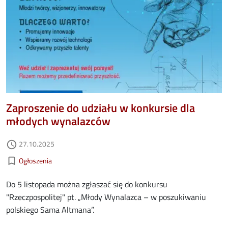
Zaproszenie do udziału w konkursie dla
młodych wynalazców
Data dodania
27.10.2025
access_time
Kategorie aktualności
bookmark_border
Ogłoszenia
Do 5 listopada można zgłaszać się do konkursu
"Rzeczpospolitej" pt. „Młody Wynalazca – w poszukiwaniu
polskiego Sama Altmana”.