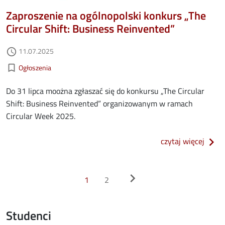
Zaproszenie na ogólnopolski konkurs „The
Circular Shift: Business Reinvented”
Data dodania
11.07.2025
access_time
Kategorie aktualności
bookmark_border
Ogłoszenia
Do 31 lipca moożna zgłaszać się do konkursu „The Circular
Shift: Business Reinvented” organizowanym w ramach
Circular Week 2025.
o zap
czytaj więcej
Stronicowanie
>
chevron_right
1
2
Studenci