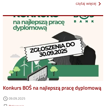
o zap
czytaj więcej
Image
Konkurs BOŚ na najlepszą pracę dyplomową
Data dodania
09.09.2025
access_time
Kategorie aktualności