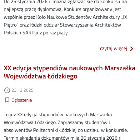
Do 25 stycznia 2026 r. można zgłaszać się do konkursu na
najlepszą pracę dyplomową. Konkurs organizowany jest
wspólnie przez Koło Naukowe Studentów Architektury „IX
Piętro” oraz łódzki oddział Stowarzyszenia Architektów
Polskich SARP już po raz piąty.
o naj
czytaj więcej
XX edycja stypendiów naukowych Marszałka
Województwa Łódzkiego
Data dodania
23.12.2025
access_time
Kategorie aktualności
bookmark_border
Ogłoszenia
To już XX edycja stypendiów naukowych Marszałka
Województwa Łódzkiego. Zapraszamy studentów i
absolwentów Politechniki Łódzkiej do udziału w konkursie.
Termin składania dokumentów mija 20 stycznia 2026 r.