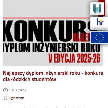
Image
Najlepszy dyplom inżynierski roku - konkurs
dla łódzkich studentów
Data dodania
19.01.2026
access_time
Kategorie aktualności
bookmark_border
Ogłoszenia