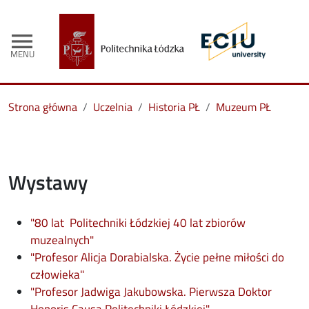
menu
MENU
Strona główna
Uczelnia
Historia PŁ
Muzeum PŁ
Wystawy
"80 lat Politechniki Łódzkiej 40 lat zbiorów
muzealnych"
"Profesor Alicja Dorabialska. Życie pełne miłości do
człowieka"
"Profesor Jadwiga Jakubowska. Pierwsza Doktor
opens in new wind