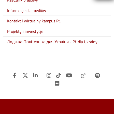
Rzecznik prasowy
Informacje dla mediów
Kontakt i wirtualny kampus PŁ
Projekty i inwestycje
Лодзька Політехніка для України - PŁ dla Ukrainy
Facebook
Twitter
Linkedin
Instagram
TiTok
Youtube
Researchg
Spot
Flickr