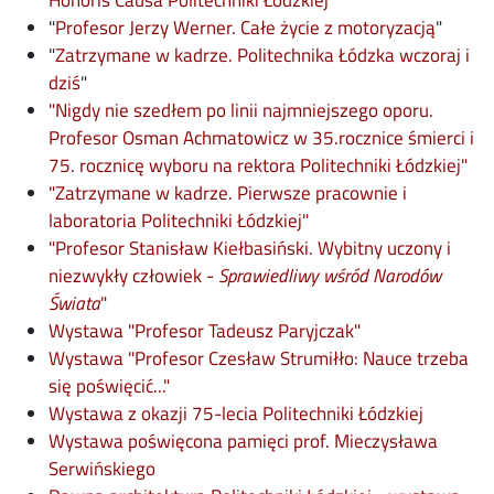
Honoris Causa Politechniki Łódzkiej"
opens 
"
Profesor Jerzy Werner. Całe życie z motoryzacją
"
"
Zatrzymane w kadrze. Politechnika Łódzka wczoraj i
opens in new window
dziś
"
"Nigdy nie szedłem po linii najmniejszego oporu.
Profesor Osman Achmatowicz w 35.rocznice śmierci i
ope
75. rocznicę wyboru na rektora Politechniki Łódzkiej"
opens in new window
"
Zatrzymane w kadrze. Pierwsze pracownie i
opens in new window
laboratoria Politechniki Łódzkiej"
"Profesor Stanisław Kiełbasiński. Wybitny uczony i
niezwykły człowiek -
Sprawiedliwy wśród Narodów
opens in new window
Świata
"
opens in new w
Wystawa "Profesor Tadeusz Paryjczak"
Wystawa "Profesor Czesław Strumiłło: Nauce trzeba
opens in new window
się poświęcić..."
opens i
Wystawa z okazji 75-lecia Politechniki Łódzkiej
Wystawa poświęcona pamięci prof. Mieczysława
opens in new window
Serwińskiego