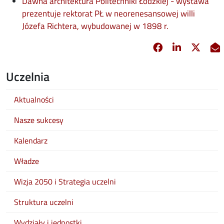
Dawna architektura Politechniki Łódzkiej - wystawa
prezentuje rektorat PŁ w neorenesansowej willi
opens in new 
Józefa Richtera, wybudowanej w 1898 r.
Facebook
Linkedin
X
opens in new 
opens in 
opens
Uczelnia
Aktualności
Nasze sukcesy
Kalendarz
Władze
Wizja 2050 i Strategia uczelni
Struktura uczelni
Wydziały i jednostki