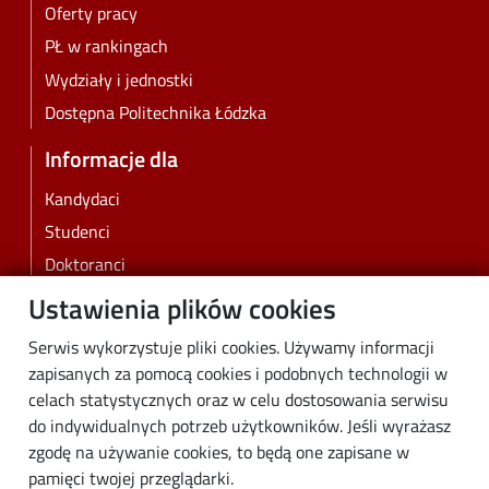
Oferty pracy
PŁ w rankingach
Wydziały i jednostki
Dostępna Politechnika Łódzka
Informacje dla
Kandydaci
Studenci
Doktoranci
Pracownicy
Ustawienia plików cookies
Absolwenci
Serwis wykorzystuje pliki cookies. Używamy informacji
Biznes
zapisanych za pomocą cookies i podobnych technologii w
Media
celach statystycznych oraz w celu dostosowania serwisu
do indywidualnych potrzeb użytkowników. Jeśli wyrażasz
Społeczność lokalna
zgodę na używanie cookies, to będą one zapisane w
Linki
pamięci twojej przeglądarki.