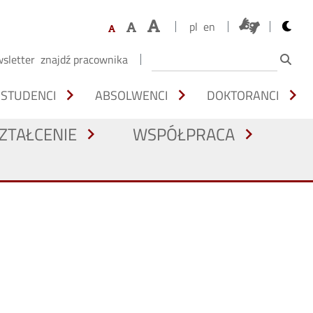
opens 
pl
en
sletter
znajdź pracownika
chevron_right
chevron_right
chevron_right
STUDENCI
ABSOLWENCI
DOKTORANCI
ZTAŁCENIE
WSPÓŁPRACA
chevron_right
chevron_right