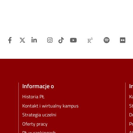
Facebook
Twitter
Linkedin
Instagram
TiTok
Youtube
Researchgat
Spotify
F
Informacje o
I
Historia PŁ
K
Kontakt i wirtualny kampus
S
Strategia uczelni
D
Oferty pracy
P
PŁ w rankingach
A