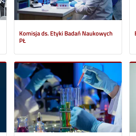
Komisja ds. Etyki Badań Naukowych
PŁ