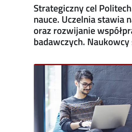
Strategiczny cel Politec
acebook
ns in new window
nauce. Uczelnia stawia 
nkedin
ns in new window
oraz rozwijanie współp
ns in new window
badawczych. Naukowcy s
mail