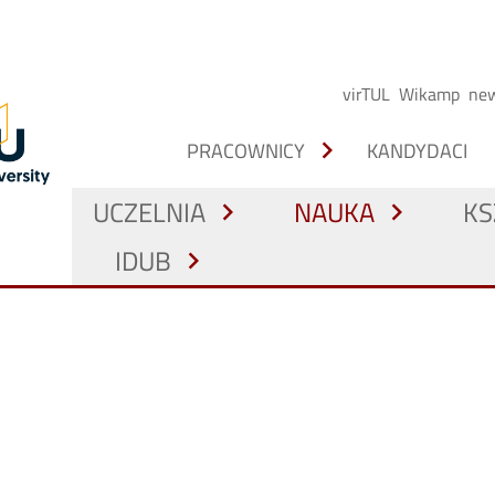
virTUL
Wikamp
new
chevron_right
PRACOWNICY
KANDYDACI
UCZELNIA
NAUKA
KS
chevron_right
chevron_right
IDUB
chevron_right