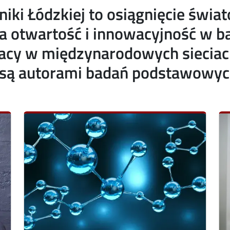
hniki Łódzkiej to osiągnięcie św
na otwartość i innowacyjność w 
racy w międzynarodowych siecia
ą autorami badań podstawowych 