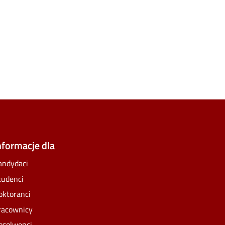
e
lickr
nformacje dla
andydaci
tudenci
oktoranci
racownicy
bsolwenci