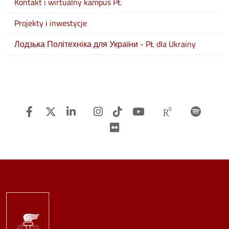
Kontakt i wirtualny kampus PŁ
Projekty i inwestycje
Лодзька Політехніка для України - PŁ dla Ukrainy
Facebook
Twitter
Linkedin
Instagram
TiTok
Youtube
Researchg
Spot
Flickr
Image