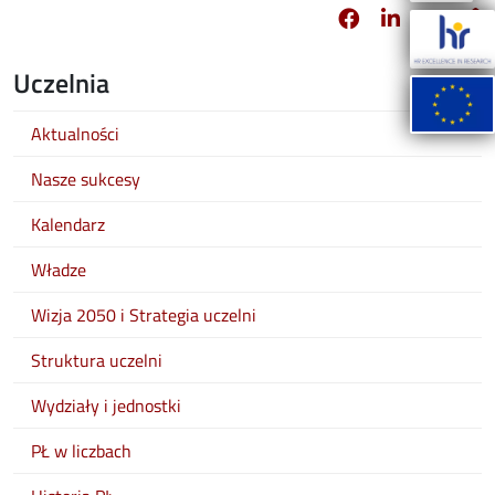
Facebook
Linkedin
X
opens in new 
opens in 
opens
Uczelnia
Aktualności
Nasze sukcesy
Kalendarz
Władze
Wizja 2050 i Strategia uczelni
Struktura uczelni
Wydziały i jednostki
PŁ w liczbach