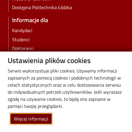
Dostępna Politechnika Łódzka
Informacje dla
Kandydaci
Studenci
Doktoranci
Pracownicy
Ustawienia plików cookies
Absolwenci
Serwis wykorzystuje pliki cookies. Używamy informacji
Biznes
zapisanych za pomocą cookies i podobnych technologii w
Media
celach statystycznych oraz w celu dostosowania serwisu
do indywidualnych potrzeb użytkowników. Jeśli wyrażasz
Społeczność lokalna
zgodę na używanie cookies, to będą one zapisane w
Linki
pamięci twojej przeglądarki.
Wikamp
Więcej informacji
Poczta elektroniczna