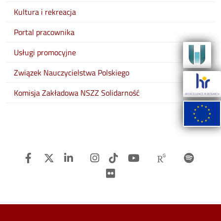
Kultura i rekreacja
Portal pracownika
Usługi promocyjne
Związek Nauczycielstwa Polskiego
Komisja Zakładowa NSZZ Solidarność
Facebook
Twitter
Linkedin
Instagram
TiTok
Youtube
Researchg
Spot
Flickr