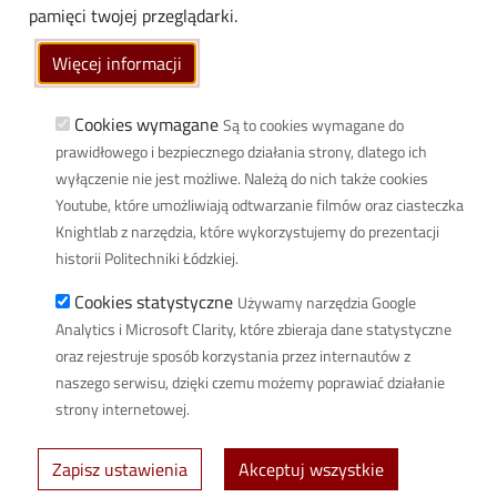
Linki
pamięci twojej przeglądarki.
Wikamp
Więcej informacji
Poczta elektroniczna
Biblioteka PŁ
Cookies wymagane
Są to cookies wymagane do
prawidłowego i bezpiecznego działania strony, dlatego ich
Dyscypliny naukowe w PŁ
wyłączenie nie jest możliwe. Należą do nich także cookies
Inicjatywa Doskonałości Uczelnia Badawcza
Youtube, które umożliwiają odtwarzanie filmów oraz ciasteczka
BIP
Knightlab z narzędzia, które wykorzystujemy do prezentacji
Klauzula RODO
historii Politechniki Łódzkiej.
Polityka prywatności
Cookies statystyczne
Używamy narzędzia Google
Deklaracja dostępności cyfrowej
Analytics i Microsoft Clarity, które zbieraja dane statystyczne
Informacja o PŁ w Polskim Języku Migowym
oraz rejestruje sposób korzystania przez internautów z
naszego serwisu, dzięki czemu możemy poprawiać działanie
Newsletter
strony internetowej.
Spis defibrylatorów na terenie PŁ
Zapisz ustawienia
Akceptuj wszystkie