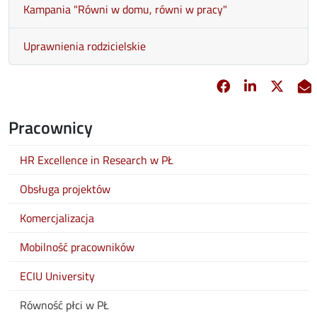
Kampania "Równi w domu, równi w pracy"
Uprawnienia rodzicielskie
Facebook
Linkedin
X
opens in new 
opens in 
opens
Pracownicy
HR Excellence in Research w PŁ
Obsługa projektów
Komercjalizacja
Mobilność pracowników
ECIU University
Równość płci w PŁ