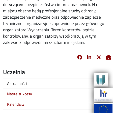
dotyczącymi bezpieczeństwa imprez masowych. Na
miejscu obecne będą profesjonalne służby ochrony,
zabezpieczenie medyczne oraz odpowiednie zaplecze
techniczne i organizacyjne zapewnione przez głównego
organizatora Wydarzenia. Teren koncertów będzie
kontrolowany, a organizatorzy współpracują w tym
zakresie z odpowiednimi służbami miejskimi.
Facebook
Linkedin
X
opens in new 
opens in 
opens
Uczelnia
Aktualności
Nasze sukcesy
Kalendarz