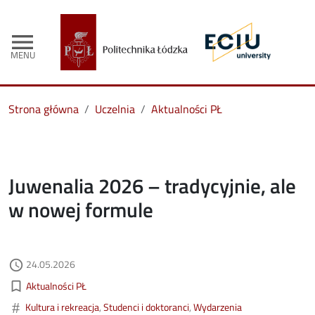
menu
MENU
Strona główna
Uczelnia
Aktualności PŁ
Juwenalia 2026 – tradycyjnie, ale
w nowej formule
Data dodania
24.05.2026
access_time
Kategorie aktualności
bookmark_border
Aktualności PŁ
#
Kultura i rekreacja
Studenci i doktoranci
Wydarzenia