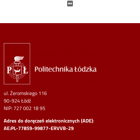
Flickr
Image
ul. Żeromskiego 116
90-924 Łódź
NIP:
727 002 18 95
Adres do doręczeń elektronicznych (ADE)
:
AE:PL-77859-99877-ERVVB-29