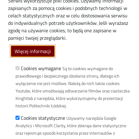
Serwis wykorzystuje pliki cookies. Używamy informacji
Biznes
zapisanych za pomocą cookies i podobnych technologii w
Media
celach statystycznych oraz w celu dostosowania serwisu
do indywidualnych potrzeb użytkowników. Jeśli wyrażasz
Społeczność lokalna
zgodę na używanie cookies, to będą one zapisane w
Linki
pamięci twojej przeglądarki.
Wikamp
Więcej informacji
Poczta elektroniczna
Biblioteka PŁ
Cookies wymagane
Są to cookies wymagane do
prawidłowego i bezpiecznego działania strony, dlatego ich
Dyscypliny naukowe w PŁ
wyłączenie nie jest możliwe. Należą do nich także cookies
Inicjatywa Doskonałości Uczelnia Badawcza
Youtube, które umożliwiają odtwarzanie filmów oraz ciasteczka
BIP
Knightlab z narzędzia, które wykorzystujemy do prezentacji
Klauzula RODO
historii Politechniki Łódzkiej.
Polityka prywatności
Cookies statystyczne
Używamy narzędzia Google
Deklaracja dostępności cyfrowej
Analytics i Microsoft Clarity, które zbieraja dane statystyczne
oraz rejestruje sposób korzystania przez internautów z
Informacja o PŁ w Polskim Języku Migowym