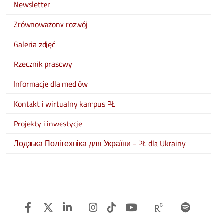
Newsletter
Zrównoważony rozwój
Galeria zdjęć
Rzecznik prasowy
Informacje dla mediów
Kontakt i wirtualny kampus PŁ
Projekty i inwestycje
Лодзька Політехніка для України - PŁ dla Ukrainy
Facebook
Twitter
Linkedin
Instagram
TiTok
Youtube
Researchg
Spot