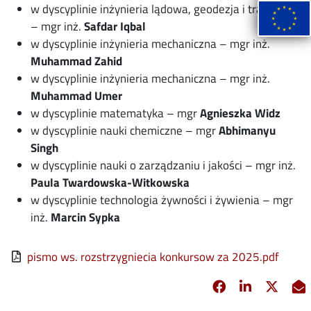
w dyscyplinie inżynieria lądowa, geodezja i transport
– mgr inż.
Safdar Iqbal
w dyscyplinie inżynieria mechaniczna – mgr inż.
Muhammad Zahid
w dyscyplinie inżynieria mechaniczna – mgr inż.
Muhammad Umer
w dyscyplinie matematyka – mgr
Agnieszka Widz
w dyscyplinie nauki chemiczne – mgr
Abhimanyu
Singh
w dyscyplinie nauki o zarządzaniu i jakości – mgr inż.
Paula Twardowska-Witkowska
w dyscyplinie technologia żywności i żywienia – mgr
inż.
Marcin Sypka
File
pismo ws. rozstrzygniecia konkursow za 2025.pdf
Facebook
Linkedin
X
opens in new 
opens in 
opens