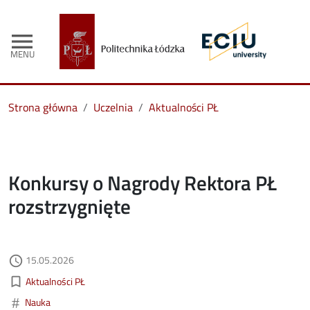
menu
MENU
Strona główna
Uczelnia
Aktualności PŁ
Konkursy o Nagrody Rektora PŁ
rozstrzygnięte
Data dodania
15.05.2026
access_time
Kategorie aktualności
bookmark_border
Aktualności PŁ
#
Nauka