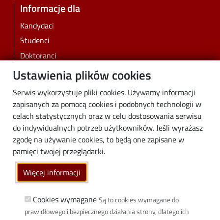
Informacje dla
Kandydaci
Studenci
Doktoranci
Pracownicy
Ustawienia plików cookies
Absolwenci
Serwis wykorzystuje pliki cookies. Używamy informacji
Biznes
zapisanych za pomocą cookies i podobnych technologii w
Media
celach statystycznych oraz w celu dostosowania serwisu
do indywidualnych potrzeb użytkowników. Jeśli wyrażasz
Społeczność lokalna
zgodę na używanie cookies, to będą one zapisane w
Linki
pamięci twojej przeglądarki.
Wikamp
Więcej informacji
Poczta elektroniczna
Biblioteka PŁ
Cookies wymagane
Są to cookies wymagane do
prawidłowego i bezpiecznego działania strony, dlatego ich
Dyscypliny naukowe w PŁ