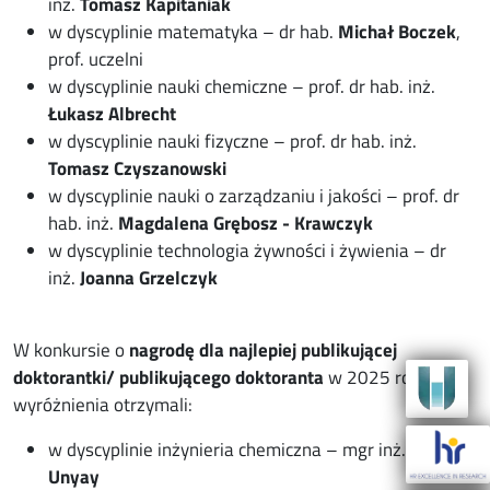
inż.
Tomasz Kapitaniak
w dyscyplinie matematyka – dr hab.
Michał Boczek
,
prof. uczelni
w dyscyplinie nauki chemiczne – prof. dr hab. inż.
Łukasz Albrecht
w dyscyplinie nauki fizyczne – prof. dr hab. inż.
Tomasz Czyszanowski
w dyscyplinie nauki o zarządzaniu i jakości – prof. dr
hab. inż.
Magdalena Grębosz - Krawczyk
w dyscyplinie technologia żywności i żywienia – dr
inż.
Joanna Grzelczyk
W konkursie o
nagrodę dla najlepiej publikującej
doktorantki/ publikującego doktoranta
w 2025 roku
wyróżnienia otrzymali:
w dyscyplinie inżynieria chemiczna – mgr inż.
Hilal
Unyay