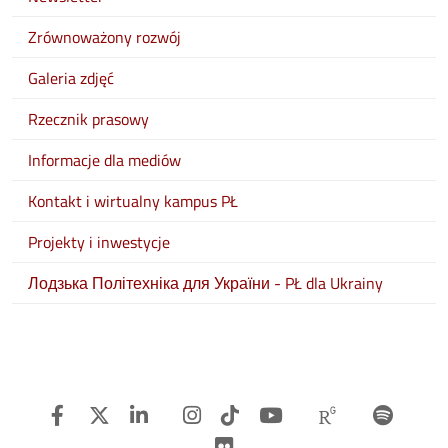
Zrównoważony rozwój
Galeria zdjęć
Rzecznik prasowy
Informacje dla mediów
Kontakt i wirtualny kampus PŁ
Projekty i inwestycje
Лодзька Політехніка для України - PŁ dla Ukrainy
Facebook
Twitter
Linkedin
Instagram
TiTok
Youtube
Researchg
Spot
Flickr