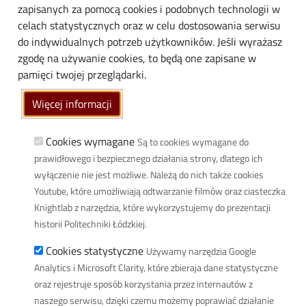
Biznes
zapisanych za pomocą cookies i podobnych technologii w
Media
celach statystycznych oraz w celu dostosowania serwisu
do indywidualnych potrzeb użytkowników. Jeśli wyrażasz
Społeczność lokalna
zgodę na używanie cookies, to będą one zapisane w
Linki
pamięci twojej przeglądarki.
Wikamp
Więcej informacji
Poczta elektroniczna
Biblioteka PŁ
Cookies wymagane
Są to cookies wymagane do
prawidłowego i bezpiecznego działania strony, dlatego ich
Dyscypliny naukowe w PŁ
wyłączenie nie jest możliwe. Należą do nich także cookies
Inicjatywa Doskonałości Uczelnia Badawcza
Youtube, które umożliwiają odtwarzanie filmów oraz ciasteczka
BIP
Knightlab z narzędzia, które wykorzystujemy do prezentacji
Klauzula RODO
historii Politechniki Łódzkiej.
Polityka prywatności
Cookies statystyczne
Używamy narzędzia Google
Deklaracja dostępności cyfrowej
Analytics i Microsoft Clarity, które zbieraja dane statystyczne
oraz rejestruje sposób korzystania przez internautów z
Informacja o PŁ w Polskim Języku Migowym
naszego serwisu, dzięki czemu możemy poprawiać działanie
Newsletter