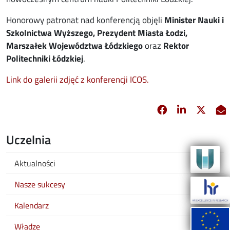
Honorowy patronat nad konferencją objęli
Minister Nauki i
Szkolnictwa Wyższego, Prezydent Miasta Łodzi,
Marszałek Województwa Łódzkiego
oraz
Rektor
Politechniki Łódzkiej
.
Link do galerii zdjęć z konferencji ICOS.
Facebook
Linkedin
X
opens in new 
opens in 
opens
Uczelnia
Aktualności
Nasze sukcesy
Kalendarz
Władze