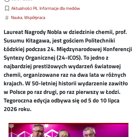
Kategorie aktualności
bookmark_border
Aktualności PŁ
Informacje dla mediów
#
Nauka
Współpraca
Laureat Nagrody Nobla w dziedzinie chemii, prof.
Susumu Kitagawa, jest gościem Politechniki
Łódzkiej podczas 24. Międzynarodowej Konferencji
Syntezy Organicznej (24-ICOS). To jedno z
najbardziej prestiżowych wydarzeń światowej
chemii, organizowane raz na dwa lata w różnych
krajach. W 50-letniej historii wydarzenie zawitło
w Polsce po raz drugi, po raz pierwszy w Łodzi.
Tegoroczna edycja odbywa się od 5 do 10 lipca
2026 roku.
Image