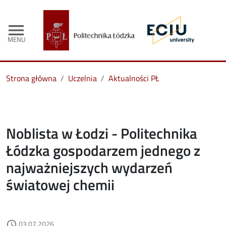
menu
MENU
Strona główna
Uczelnia
Aktualności PŁ
Noblista w Łodzi - Politechnika
Łódzka gospodarzem jednego z
najważniejszych wydarzeń
światowej chemii
Data dodania
03.07.2026
access_time