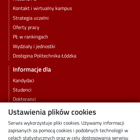
Kontakt i wirtualny kampus
Strategia uczelni
Oferty pracy
PŁ w rankingach
Wydziały i jednostki
Dostępna Politechnika Łódzka
Informacje dla
Kandydaci
Studenci
Doktoranci
Pracownicy
Ustawienia plików cookies
Absolwenci
Serwis wykorzystuje pliki cookies. Używamy informacji
Biznes
zapisanych za pomocą cookies i podobnych technologii w
Media
celach statystycznych oraz w celu dostosowania serwisu