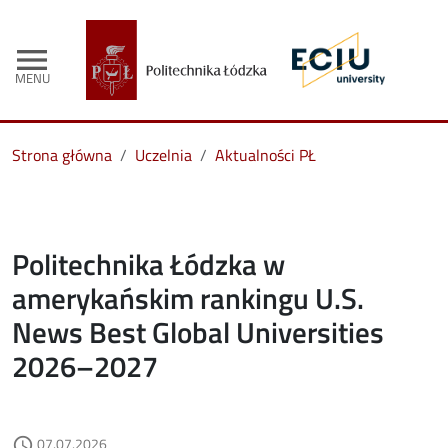
menu
MENU
Strona główna
Uczelnia
Aktualności PŁ
Politechnika Łódzka w
amerykańskim rankingu U.S.
News Best Global Universities
2026–2027
Data dodania
07.07.2026
access_time