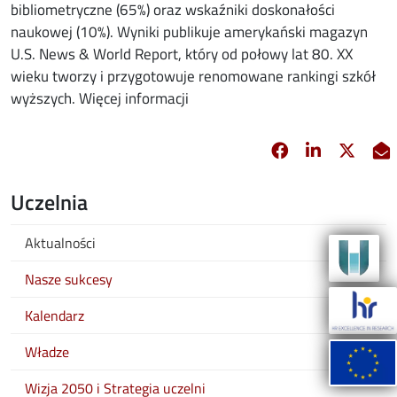
bibliometryczne (65%) oraz wskaźniki doskonałości
naukowej (10%). Wyniki publikuje amerykański magazyn
U.S. News & World Report, który od połowy lat 80. XX
wieku tworzy i przygotowuje renomowane rankingi szkół
wyższych. Więcej informacji
Facebook
Linkedin
X
opens in new 
opens in 
opens
Uczelnia
Aktualności
Nasze sukcesy
Kalendarz
Władze
Wizja 2050 i Strategia uczelni