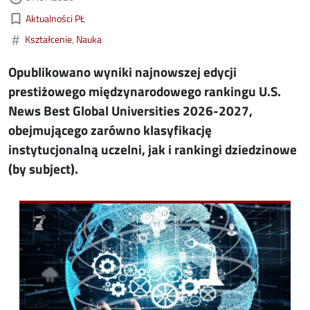
Kategorie aktualności
bookmark_border
Aktualności PŁ
#
Kształcenie
Nauka
Opublikowano wyniki najnowszej edycji
prestiżowego międzynarodowego rankingu U.S.
News Best Global Universities 2026-2027,
obejmującego zarówno klasyfikację
instytucjonalną uczelni, jak i rankingi dziedzinowe
(by subject).
Image