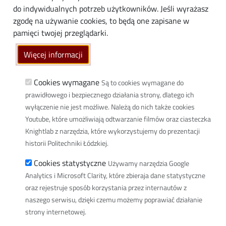
do indywidualnych potrzeb użytkowników. Jeśli wyrażasz
Społeczność lokalna
zgodę na używanie cookies, to będą one zapisane w
Linki
pamięci twojej przeglądarki.
Wikamp
Więcej informacji
Poczta elektroniczna
Biblioteka PŁ
Cookies wymagane
Są to cookies wymagane do
prawidłowego i bezpiecznego działania strony, dlatego ich
Dyscypliny naukowe w PŁ
wyłączenie nie jest możliwe. Należą do nich także cookies
Inicjatywa Doskonałości Uczelnia Badawcza
Youtube, które umożliwiają odtwarzanie filmów oraz ciasteczka
BIP
Knightlab z narzędzia, które wykorzystujemy do prezentacji
Klauzula RODO
historii Politechniki Łódzkiej.
Polityka prywatności
Cookies statystyczne
Używamy narzędzia Google
Deklaracja dostępności cyfrowej
Analytics i Microsoft Clarity, które zbieraja dane statystyczne
oraz rejestruje sposób korzystania przez internautów z
Informacja o PŁ w Polskim Języku Migowym
naszego serwisu, dzięki czemu możemy poprawiać działanie
Newsletter
strony internetowej.
Spis defibrylatorów na terenie PŁ