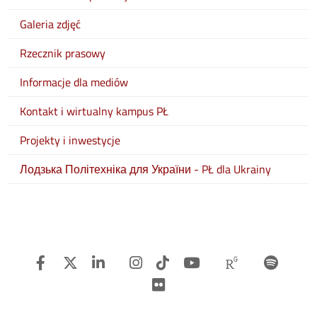
Galeria zdjęć
Rzecznik prasowy
Informacje dla mediów
Kontakt i wirtualny kampus PŁ
Projekty i inwestycje
Лодзька Політехніка для України - PŁ dla Ukrainy
Facebook
Twitter
Linkedin
Instagram
TiTok
Youtube
Researchg
Spot
Flickr