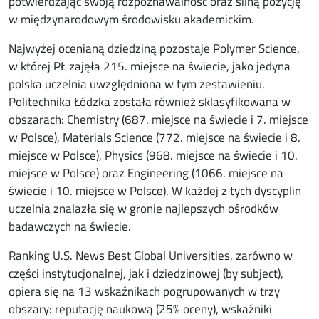
potwierdzając swoją rozpoznawalność oraz silną pozycję
w międzynarodowym środowisku akademickim.
Najwyżej ocenianą dziedziną pozostaje Polymer Science,
w której PŁ zajęła 215. miejsce na świecie, jako jedyna
polska uczelnia uwzględniona w tym zestawieniu.
Politechnika Łódzka została również sklasyfikowana w
obszarach: Chemistry (687. miejsce na świecie i 7. miejsce
w Polsce), Materials Science (772. miejsce na świecie i 8.
miejsce w Polsce), Physics (968. miejsce na świecie i 10.
miejsce w Polsce) oraz Engineering (1066. miejsce na
świecie i 10. miejsce w Polsce). W każdej z tych dyscyplin
uczelnia znalazła się w gronie najlepszych ośrodków
badawczych na świecie.
Ranking U.S. News Best Global Universities, zarówno w
części instytucjonalnej, jak i dziedzinowej (by subject),
opiera się na 13 wskaźnikach pogrupowanych w trzy
obszary: reputację naukową (25% oceny), wskaźniki