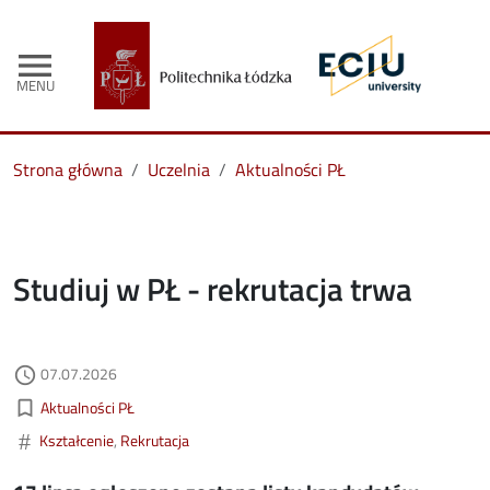
menu
MENU
Strona główna
Uczelnia
Aktualności PŁ
Studiuj w PŁ - rekrutacja trwa
Data dodania
07.07.2026
access_time
Kategorie aktualności
bookmark_border
Aktualności PŁ
#
Kształcenie
Rekrutacja