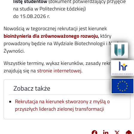
listę studentów
(dokument potwierdzający przyjęcie
na studia w Politechnice Łódzkiej)
do 15.08.2026 r.
Nowością w tegorocznej rekrutacji jest kierunek
bioinżynieria dla zrównoważonego rozwoju
,
który
prowadzony będzie na Wydziale Biotechnologii i Nauk o
Żywności.
Wszystkie terminy, wykaz kierunków, zasady rekrutacji
znajdują się na
stronie internetowej
.
Zobacz także
Rekrutacja na kierunek stworzony z myślą o
przyszłych liderach zielonej transformacji
Facebook
Linkedin
X
opens in new 
opens in 
opens