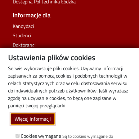
Dostępna Politechnika Łódzka
Informacje dla
Kandydaci
Studenci
Doktoranci
Pracownicy
Ustawienia plików cookies
Absolwenci
Serwis wykorzystuje pliki cookies. Używamy informacji
Biznes
zapisanych za pomocą cookies i podobnych technologii w
Media
celach statystycznych oraz w celu dostosowania serwisu
do indywidualnych potrzeb użytkowników. Jeśli wyrażasz
Społeczność lokalna
zgodę na używanie cookies, to będą one zapisane w
Linki
pamięci twojej przeglądarki.
Wikamp
Więcej informacji
Poczta elektroniczna
Biblioteka PŁ
Cookies wymagane
Są to cookies wymagane do